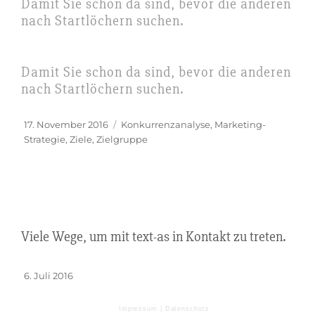
Damit Sie schon da sind, bevor die anderen
nach Startlöchern suchen.
Damit Sie schon da sind, bevor die anderen
nach Startlöchern suchen.
Veröffentlicht
Schlagwörter
17. November 2016
Konkurrenzanalyse
,
Marketing-
am
Strategie
,
Ziele
,
Zielgruppe
Viele Wege, um mit text-as in Kontakt zu treten.
Veröffentlicht
6. Juli 2016
am
Impressum |
Datenschutz