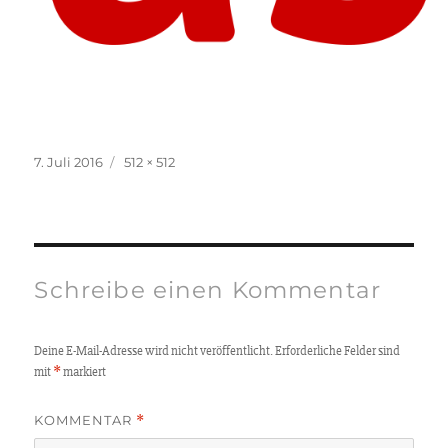
Veröffentlicht
Originalgröße
7. Juli 2016
512 × 512
am
Schreibe einen Kommentar
Deine E-Mail-Adresse wird nicht veröffentlicht.
Erforderliche Felder sind
*
mit
markiert
KOMMENTAR
*